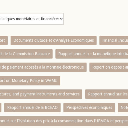
ort
Documents d’Etude et d’Analyse Economiques
Financial Incl
l de la Commission Bancaire
Rapport annuel sur la monétique inter
es de paiement adossés à la monnaie électronique
Report on deposit 
ort on Monetary Policy in WAMU
ctures, and payment instruments and services
Rapport annuel sur les 
Rapport annuel de la BCEAO
Perspectives économiques
Note
nnuel sur l‘évolution des prix à la consommation dans l‘UEMOA et perspec