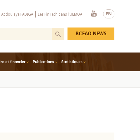
Youtube
EN
x Abdoulaye FADIGA
Les FinTech dans l'UEMOA
BCEAO NEWS
e et financier
Publications
Statistiques