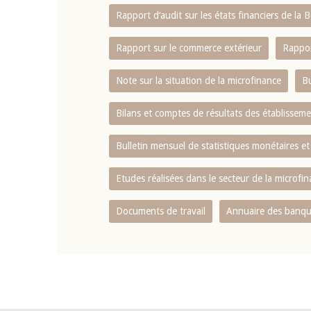
Rapport d‘audit sur les états financiers de la
Rapport sur le commerce extérieur
Rappor
Note sur la situation de la microfinance
Bu
Bilans et comptes de résultats des établissem
Bulletin mensuel de statistiques monétaires et
Etudes réalisées dans le secteur de la microfi
Documents de travail
Annuaire des banque