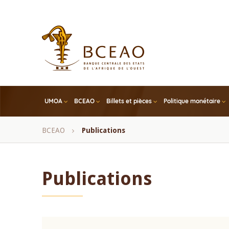
Skip
to
main
content
UMOA
BCEAO
Billets et pièces
Politique monétaire
Fil
BCEAO
Publications
d'Ariane
Publications