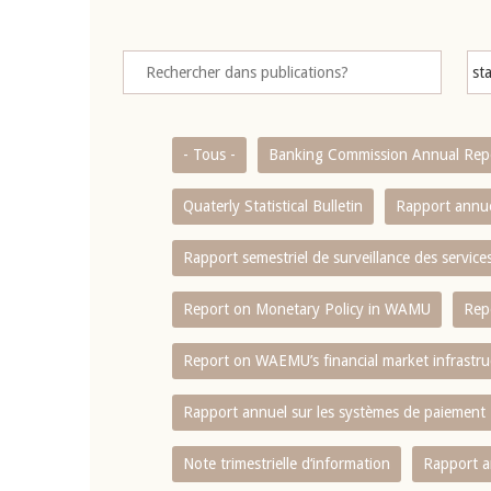
- Tous -
Banking Commission Annual Rep
Quaterly Statistical Bulletin
Rapport annue
Rapport semestriel de surveillance des servic
Report on Monetary Policy in WAMU
Rep
Report on WAEMU’s financial market infrastru
Rapport annuel sur les systèmes de paiement
Note trimestrielle d‘information
Rapport a