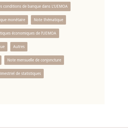
es conditions de banque dans L‘UEMOA
tique monétaire
Note thématique
istiques économiques de l‘UEMOA
que
Autres
Note mensuelle de conjoncture
rimestriel de statistiques