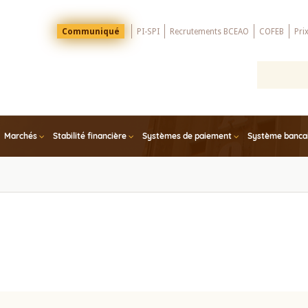
Menu
Communiqué
PI-SPI
Recrutements BCEAO
COFEB
Pri
Top
Marchés
Stabilité financière
Systèmes de paiement
Système bancair