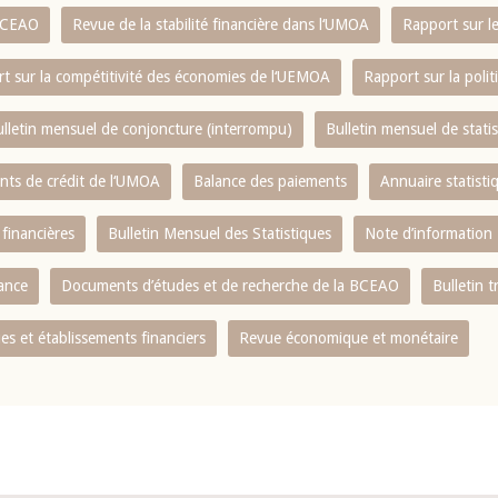
 BCEAO
Revue de la stabilité financière dans l‘UMOA
Rapport sur l
t sur la compétitivité des économies de l‘UEMOA
Rapport sur la poli
lletin mensuel de conjoncture (interrompu)
Bulletin mensuel de stat
ents de crédit de l‘UMOA
Balance des paiements
Annuaire statisti
 financières
Bulletin Mensuel des Statistiques
Note d’information
nance
Documents d’études et de recherche de la BCEAO
Bulletin t
s et établissements financiers
Revue économique et monétaire