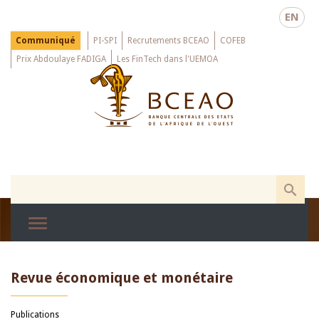
Skip
EN
to
main
Menu
Communiqué
PI-SPI
Recrutements BCEAO
COFEB
Top
content
Prix Abdoulaye FADIGA
Les FinTech dans l'UEMOA
Revue économique et monétaire
Publications