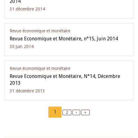
2014
31 décembre 2014
Revue économique et monétaire
Revue Economique et Monétaire, n°15, Juin 2014
30 juin 2014
Revue économique et monétaire
Revue Economique et Monétaire, N°14, Décembre
2013
31 décembre 2013
Pagination
Current
1
Page
2
Next
›
Last
»
page
page
page