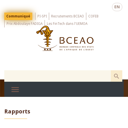
Skip
EN
to
main
Menu
Communiqué
PI-SPI
Recrutements BCEAO
COFEB
Top
content
Prix Abdoulaye FADIGA
Les FinTech dans l'UEMOA
Rapports