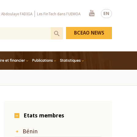
Youtube
EN
x Abdoulaye FADIGA
Les FinTech dans l'UEMOA
BCEAO NEWS
e et financier
Publications
Statistiques
Etats membres
Bénin