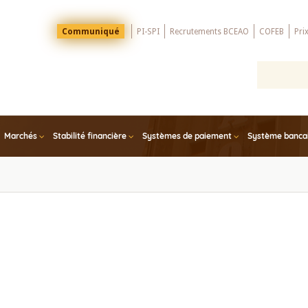
Menu
Communiqué
PI-SPI
Recrutements BCEAO
COFEB
Pri
Top
Marchés
Stabilité financière
Systèmes de paiement
Système bancair