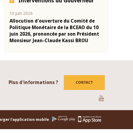
Interventions du Gouverneur
04 mars 2026
22 juillet 2026
e
Allocution d'ouverture du Comité de
Mot introduc
 10
Politique Monétaire de la BCEAO du 4
Claude Kassi
ent
mars 2026, prononcée par son Président
de présentat
Monsieur Jean-Claude Kassi BROU
de la BCEAO
Plus d'informations ?
CONTACT
Youtube
rger l'application mobile