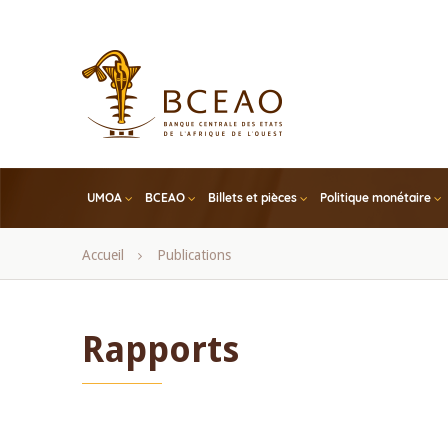
Skip
to
main
content
UMOA
BCEAO
Billets et pièces
Politique monétaire
Fil
Accueil
Publications
d'Ariane
Rapports