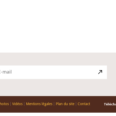
10 juin 2026
u Gouverneur Jean-
Allocution d'ouverture du Comité d
lors de la cérémonie
Politique Monétaire de la BCEAO du
u rapport annuel 2025
juin 2026, prononcée par son Présid
Monsieur Jean-Claude Kassi BROU
hotos
Vidéos
Mentions légales
Plan du site
Contact
Télécha