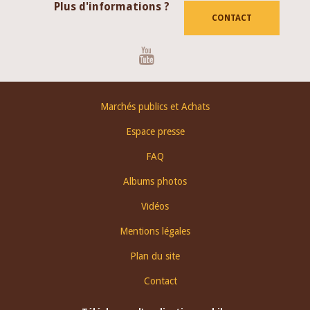
Plus d'informations ?
CONTACT
Youtube
Footer
Marchés publics et Achats
menu
Espace presse
FAQ
Albums photos
Vidéos
Mentions légales
Plan du site
Contact