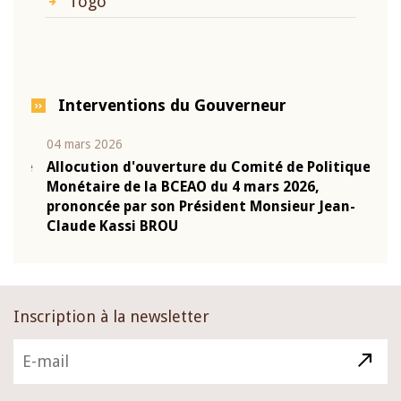
Togo
Interventions du Gouverneur
04 mars 2026
22 ju
que
Allocution d'ouverture du Comité de Politique
Mot 
Monétaire de la BCEAO du 4 mars 2026,
Kass
-
prononcée par son Président Monsieur Jean-
prés
Claude Kassi BROU
BCE
Inscription à la newsletter