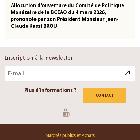
que
Allocution d'ouverture du Comité de Politique
Mot 
Monétaire de la BCEAO du 4 mars 2026,
Kass
-
prononcée par son Président Monsieur Jean-
prés
Claude Kassi BROU
BCE
Inscription à la newsletter
Plus d'informations ?
CONTACT
Youtube
Footer
Marchés publics et Achats
menu