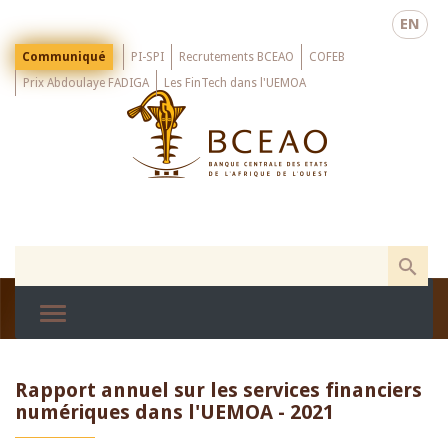
Skip
EN
to
main
Menu
Communiqué
PI-SPI
Recrutements BCEAO
COFEB
Top
content
Prix Abdoulaye FADIGA
Les FinTech dans l'UEMOA
Rapport annuel sur les services financiers
numériques dans l'UEMOA - 2021