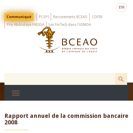
Skip
EN
to
main
Menu
Communiqué
PI-SPI
Recrutements BCEAO
COFEB
Top
content
Prix Abdoulaye FADIGA
Les FinTech dans l'UEMOA
Rapport annuel de la commission bancaire
2008