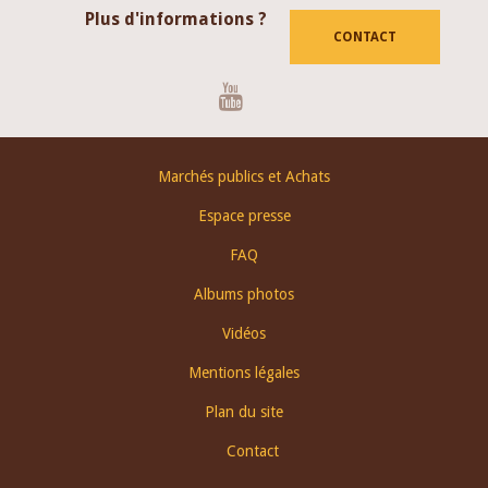
Plus d'informations ?
CONTACT
Youtube
Footer
Marchés publics et Achats
menu
Espace presse
FAQ
Albums photos
Vidéos
Mentions légales
Plan du site
Contact