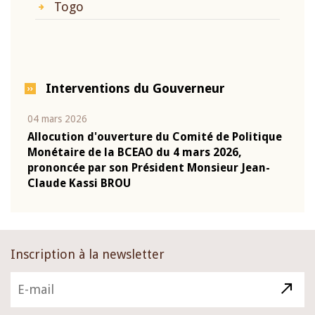
Togo
Interventions du Gouverneur
04 mars 2026
22 ju
que
Allocution d'ouverture du Comité de Politique
Mot 
Monétaire de la BCEAO du 4 mars 2026,
Kass
-
prononcée par son Président Monsieur Jean-
prés
Claude Kassi BROU
BCE
Inscription à la newsletter