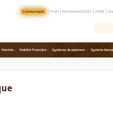
Menu
Communiqué
PI-SPI
Recrutements BCEAO
COFEB
Pri
Top
Marchés
Stabilité financière
Systèmes de paiement
Système bancair
que