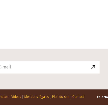
10 juin 2026
u Gouverneur Jean-
Allocution d'ouverture du Comité d
lors de la cérémonie
Politique Monétaire de la BCEAO du
 rapport annuel 2025
juin 2026, prononcée par son Présid
Monsieur Jean-Claude Kassi BROU
hotos
Vidéos
Mentions légales
Plan du site
Contact
Télécha