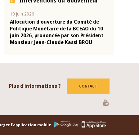
Interventions du Gouverneur
04 mars 2026
22 juillet 2026
e
Allocution d'ouverture du Comité de
Mot introduc
 10
Politique Monétaire de la BCEAO du 4
Claude Kassi
ent
mars 2026, prononcée par son Président
de présentat
Monsieur Jean-Claude Kassi BROU
de la BCEAO
Plus d'informations ?
CONTACT
Youtube
rger l'application mobile