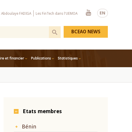
Youtube
EN
x Abdoulaye FADIGA
Les FinTech dans l'UEMOA
BCEAO NEWS
e et financier
Publications
Statistiques
Etats membres
Bénin