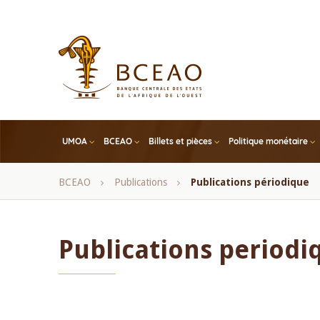
Skip
to
main
content
UMOA
BCEAO
Billets et pièces
Politique monétaire
Fil
BCEAO
Publications
Publications périodique
d'Ariane
Publications periodi