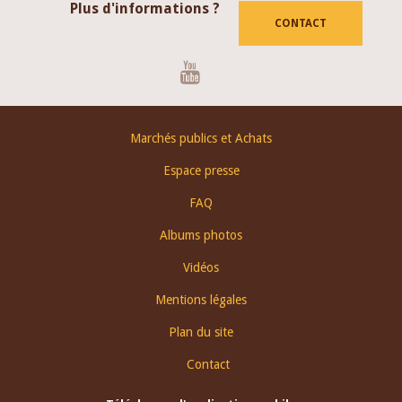
Plus d'informations ?
CONTACT
Youtube
Footer
Marchés publics et Achats
menu
Espace presse
FAQ
Albums photos
Vidéos
Mentions légales
Plan du site
Contact