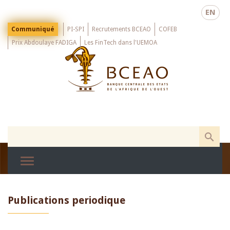
Skip
EN
to
main
Menu
Communiqué
PI-SPI
Recrutements BCEAO
COFEB
Top
content
Prix Abdoulaye FADIGA
Les FinTech dans l'UEMOA
Publications periodique