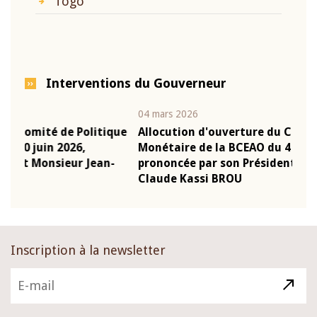
Togo
Interventions du Gouverneur
04 mars 2026
22 ju
que
Allocution d'ouverture du Comité de Politique
Mot
Monétaire de la BCEAO du 4 mars 2026,
Kas
-
prononcée par son Président Monsieur Jean-
pré
Claude Kassi BROU
BCE
Inscription à la newsletter