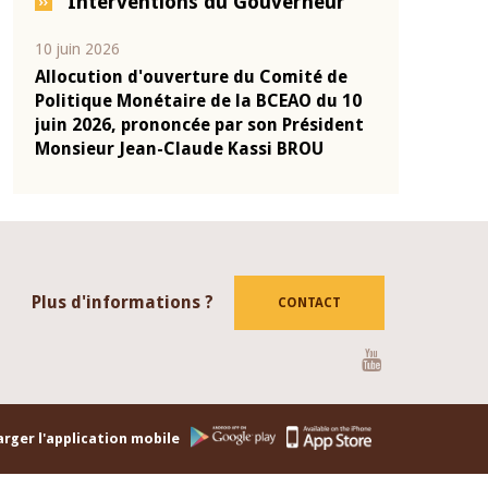
Interventions du Gouverneur
04 mars 2026
22 juillet 2026
de
Allocution d'ouverture du Comité de
Mot introdu
u 10
Politique Monétaire de la BCEAO du 4
Claude Kass
dent
mars 2026, prononcée par son Président
de présenta
Monsieur Jean-Claude Kassi BROU
de la BCEAO
Plus d'informations ?
CONTACT
Youtube
rger l'application mobile