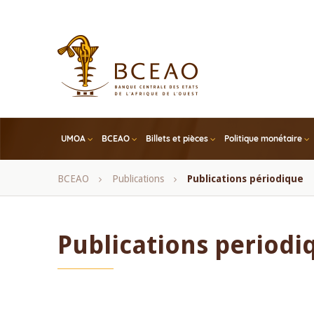
Skip
to
main
content
UMOA
BCEAO
Billets et pièces
Politique monétaire
Fil
BCEAO
Publications
Publications périodique
d'Ariane
Publications periodi