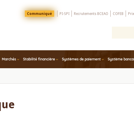
Menu
Communiqué
PI-SPI
Recrutements BCEAO
COFEB
Pri
Top
Marchés
Stabilité financière
Systèmes de paiement
Système bancair
que