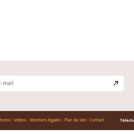
10 juin 2026
du Gouverneur Jean-
Allocution d'ouverture du Comité 
 lors de la cérémonie
Politique Monétaire de la BCEAO d
u rapport annuel 2025
juin 2026, prononcée par son Prési
Monsieur Jean-Claude Kassi BROU
hotos
Vidéos
Mentions légales
Plan du site
Contact
Télécha