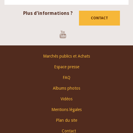
Plus d'informations ?
CONTACT
Youtube
Footer
Marchés publics et Achats
menu
Espace presse
FAQ
Albums photos
Vidéos
Mentions légales
Plan du site
Contact