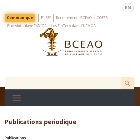
Skip
EN
to
main
Menu
Communiqué
PI-SPI
Recrutements BCEAO
COFEB
Top
content
Prix Abdoulaye FADIGA
Les FinTech dans l'UEMOA
Publications periodique
Publications