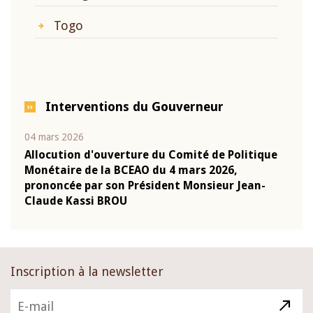
Togo
Interventions du Gouverneur
04 mars 2026
22 ju
que
Allocution d'ouverture du Comité de Politique
Mot 
Monétaire de la BCEAO du 4 mars 2026,
Kass
-
prononcée par son Président Monsieur Jean-
prés
Claude Kassi BROU
BCE
Inscription à la newsletter