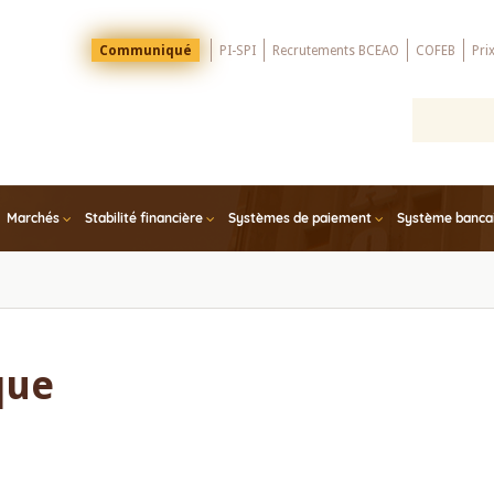
Menu
Communiqué
PI-SPI
Recrutements BCEAO
COFEB
Pri
Top
Marchés
Stabilité financière
Systèmes de paiement
Système bancair
que