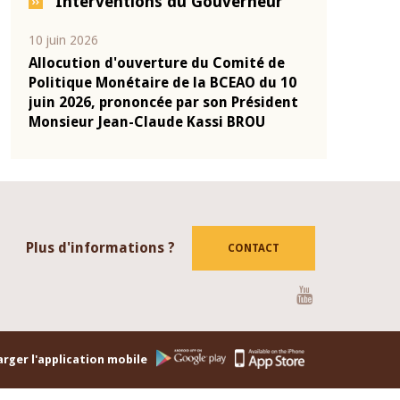
Interventions du Gouverneur
04 mars 2026
22 juillet 20
é de
Allocution d'ouverture du Comité de
Mot intro
 du 10
Politique Monétaire de la BCEAO du 4
Claude Ka
sident
mars 2026, prononcée par son Président
de présen
U
Monsieur Jean-Claude Kassi BROU
de la BCE
Plus d'informations ?
CONTACT
Youtube
rger l'application mobile