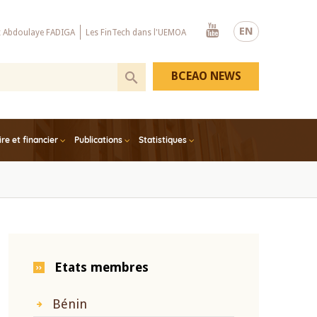
Youtube
EN
x Abdoulaye FADIGA
Les FinTech dans l'UEMOA
BCEAO NEWS
e et financier
Publications
Statistiques
Etats membres
Bénin