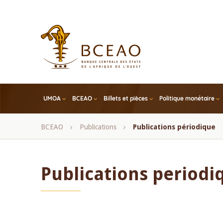
Skip
to
main
content
UMOA
BCEAO
Billets et pièces
Politique monétaire
Fil
BCEAO
Publications
Publications périodique
d'Ariane
Publications periodi