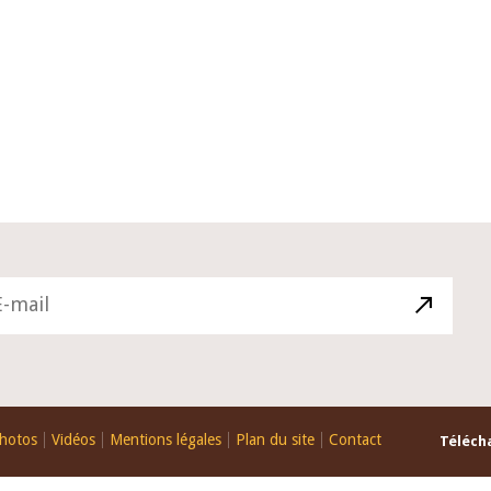
10 juin 2026
 du Gouverneur Jean-
Allocution d'ouverture du Comit
OU lors de la cérémonie
Politique Monétaire de la BCEAO
 du rapport annuel 2025
juin 2026, prononcée par son Pré
Monsieur Jean-Claude Kassi BRO
hotos
Vidéos
Mentions légales
Plan du site
Contact
Télécha