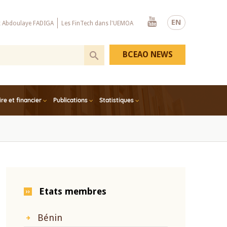
Youtube
EN
x Abdoulaye FADIGA
Les FinTech dans l'UEMOA
BCEAO NEWS
e et financier
Publications
Statistiques
Etats membres
Bénin