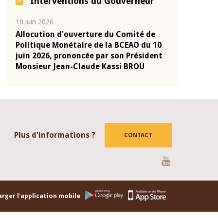
Interventions du Gouverneur
04 mars 2026
22 j
 Comité de
Allocution d'ouverture du Comité de
Mot
 BCEAO du 10
Politique Monétaire de la BCEAO du 4
Cla
on Président
mars 2026, prononcée par son Président
de 
si BROU
Monsieur Jean-Claude Kassi BROU
de 
Plus d'informations ?
CONTACT
Youtube
rger l'application mobile