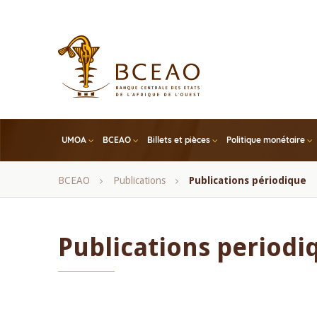
Skip
to
main
content
UMOA
BCEAO
Billets et pièces
Politique monétaire
Fil
BCEAO
Publications
Publications périodique
d'Ariane
Publications periodi