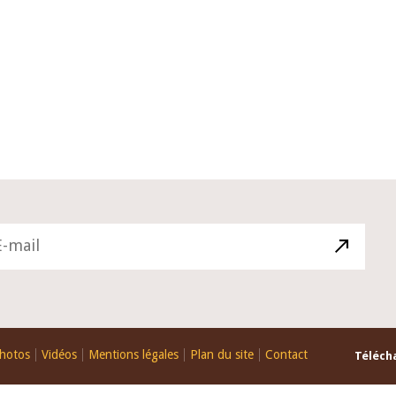
026
10 juin 2026
ductif du Gouverneur Jean-
Allocution d'ouverture du
ssi BROU lors de la cérémonie
Politique Monétaire de la
tation du rapport annuel 2025
juin 2026, prononcée par s
EAO
Monsieur Jean-Claude Kas
hotos
Vidéos
Mentions légales
Plan du site
Contact
Télécha