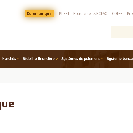
Menu
Communiqué
PI-SPI
Recrutements BCEAO
COFEB
Pri
Top
Marchés
Stabilité financière
Systèmes de paiement
Système bancair
que