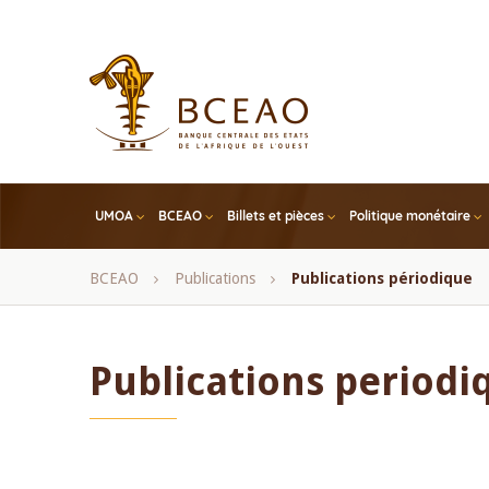
Skip
to
main
content
UMOA
BCEAO
Billets et pièces
Politique monétaire
Fil
BCEAO
Publications
Publications périodique
d'Ariane
Publications periodi