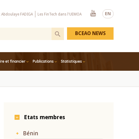
Youtube
EN
x Abdoulaye FADIGA
Les FinTech dans l'UEMOA
BCEAO NEWS
e et financier
Publications
Statistiques
Etats membres
Bénin