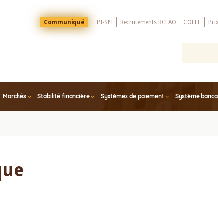
Menu
Communiqué
PI-SPI
Recrutements BCEAO
COFEB
Pri
Top
Marchés
Stabilité financière
Systèmes de paiement
Système bancair
que