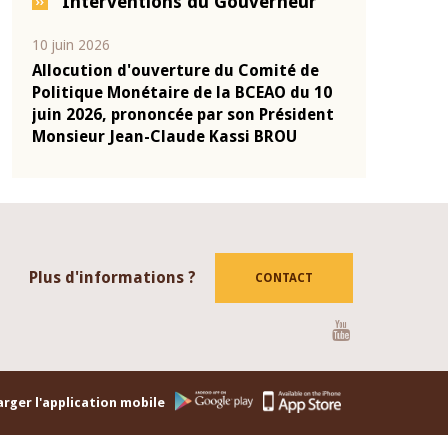
Interventions du Gouverneur
04 mars 2026
22 juillet 2026
de
Allocution d'ouverture du Comité de
Mot introdu
 10
Politique Monétaire de la BCEAO du 4
Claude Kassi
ent
mars 2026, prononcée par son Président
de présentat
Monsieur Jean-Claude Kassi BROU
de la BCEAO
Plus d'informations ?
CONTACT
Youtube
rger l'application mobile