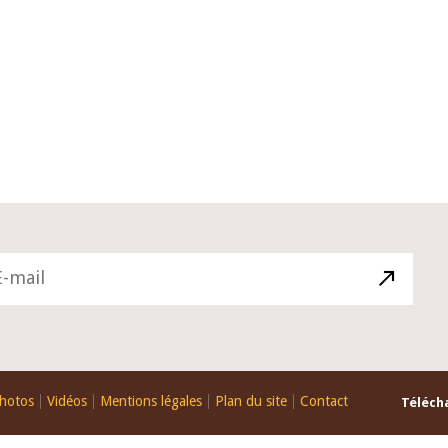
10 juin 2026
u Gouverneur Jean-
Allocution d'ouverture du Comité 
 lors de la cérémonie
Politique Monétaire de la BCEAO du
u rapport annuel 2025
juin 2026, prononcée par son Présid
Monsieur Jean-Claude Kassi BROU
hotos
Vidéos
Mentions légales
Plan du site
Contact
Télécha