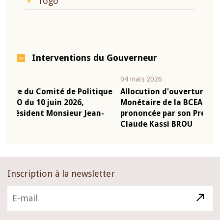
Togo
Interventions du Gouverneur
04 mars 2026
22 j
ique
Allocution d'ouverture du Comité de Politique
Mot
Monétaire de la BCEAO du 4 mars 2026,
Kas
n-
prononcée par son Président Monsieur Jean-
pré
Claude Kassi BROU
BC
Inscription à la newsletter