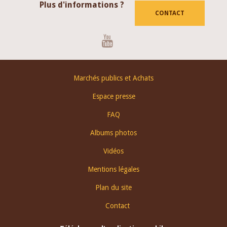
Plus d'informations ?
CONTACT
Youtube
Footer
Marchés publics et Achats
menu
Espace presse
FAQ
Albums photos
Vidéos
Mentions légales
Plan du site
Contact