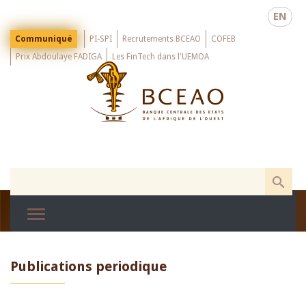
Skip
EN
to
main
Menu
Communiqué
PI-SPI
Recrutements BCEAO
COFEB
Top
content
Prix Abdoulaye FADIGA
Les FinTech dans l'UEMOA
Publications periodique