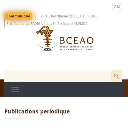
Skip
EN
to
main
Menu
Communiqué
PI-SPI
Recrutements BCEAO
COFEB
Top
content
Prix Abdoulaye FADIGA
Les FinTech dans l'UEMOA
Publications periodique