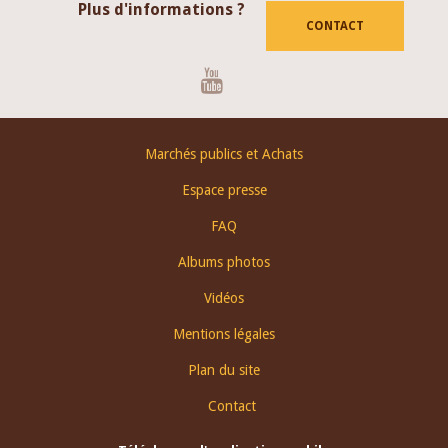
Plus d'informations ?
CONTACT
Youtube
Footer
Marchés publics et Achats
menu
Espace presse
FAQ
Albums photos
Vidéos
Mentions légales
Plan du site
Contact