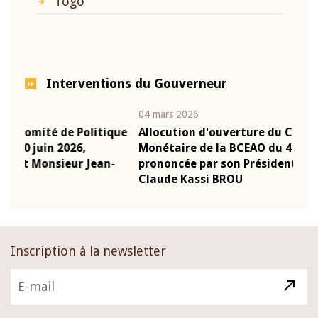
Togo
Interventions du Gouverneur
04 mars 2026
22 ju
que
Allocution d'ouverture du Comité de Politique
Mot
Monétaire de la BCEAO du 4 mars 2026,
Kas
-
prononcée par son Président Monsieur Jean-
pré
Claude Kassi BROU
BCE
Inscription à la newsletter