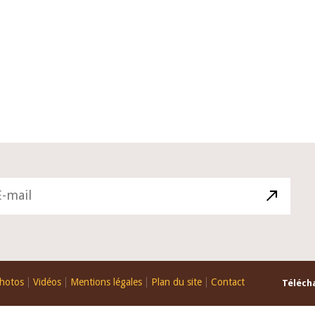
10 juin 2026
du Gouverneur Jean-
Allocution d'ouverture du Comité 
 lors de la cérémonie
Politique Monétaire de la BCEAO d
u rapport annuel 2025
juin 2026, prononcée par son Prési
Monsieur Jean-Claude Kassi BROU
hotos
Vidéos
Mentions légales
Plan du site
Contact
Télécha