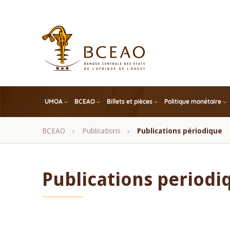
Skip
to
main
content
UMOA
BCEAO
Billets et pièces
Politique monétaire
Fil
BCEAO
Publications
Publications périodique
d'Ariane
Publications periodi