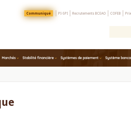
Menu
Communiqué
PI-SPI
Recrutements BCEAO
COFEB
Pri
Top
Marchés
Stabilité financière
Systèmes de paiement
Système bancair
que