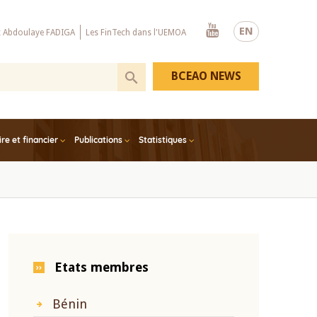
Youtube
EN
x Abdoulaye FADIGA
Les FinTech dans l'UEMOA
BCEAO NEWS
e et financier
Publications
Statistiques
Etats membres
Bénin