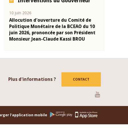
Interventions du Gouverneur
04 mars 2026
22 juillet 2026
de
Allocution d'ouverture du Comité de
Mot introdu
u 10
Politique Monétaire de la BCEAO du 4
Claude Kass
dent
mars 2026, prononcée par son Président
de présenta
Monsieur Jean-Claude Kassi BROU
de la BCEAO
Plus d'informations ?
CONTACT
Youtube
rger l'application mobile