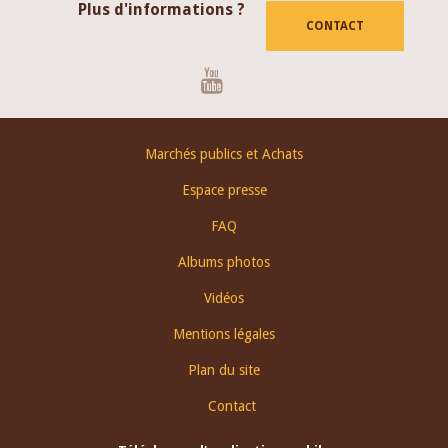
Plus d'informations ?
CONTACT
Youtube
Footer
Marchés publics et Achats
menu
Espace presse
FAQ
Albums photos
Vidéos
Mentions légales
Plan du site
Contact