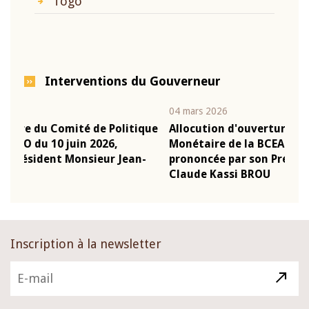
Togo
Interventions du Gouverneur
04 mars 2026
22 j
ique
Allocution d'ouverture du Comité de Politique
Mot
Monétaire de la BCEAO du 4 mars 2026,
Kas
n-
prononcée par son Président Monsieur Jean-
pré
Claude Kassi BROU
BC
Inscription à la newsletter