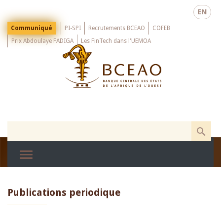
Skip
EN
to
main
Menu
Communiqué
PI-SPI
Recrutements BCEAO
COFEB
Top
content
Prix Abdoulaye FADIGA
Les FinTech dans l'UEMOA
Publications periodique