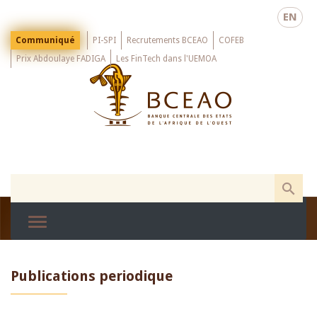
Skip
EN
to
main
Menu
Communiqué
PI-SPI
Recrutements BCEAO
COFEB
Top
content
Prix Abdoulaye FADIGA
Les FinTech dans l'UEMOA
Publications periodique