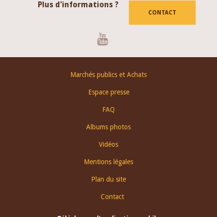
Plus d'informations ?
CONTACT
Youtube
Footer
Marchés publics et Achats
menu
Espace presse
FAQ
Albums photos
Vidéos
Mentions légales
Plan du site
Contact