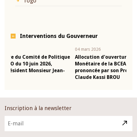
Togo
Interventions du Gouverneur
04 mars 2026
22 j
ique
Allocution d'ouverture du Comité de Politique
Mot
Monétaire de la BCEAO du 4 mars 2026,
Kas
n-
prononcée par son Président Monsieur Jean-
pré
Claude Kassi BROU
BC
Inscription à la newsletter