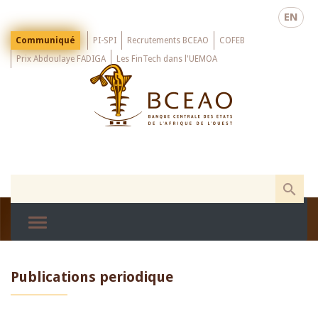
Skip
EN
to
main
Menu
Communiqué
PI-SPI
Recrutements BCEAO
COFEB
Top
content
Prix Abdoulaye FADIGA
Les FinTech dans l'UEMOA
Publications periodique