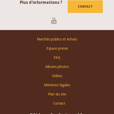
Plus d'informations ?
CONTACT
Youtube
Footer
Marchés publics et Achats
menu
Espace presse
FAQ
Albums photos
Vidéos
Mentions légales
Plan du site
Contact