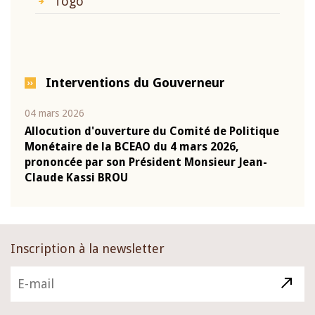
Togo
Interventions du Gouverneur
04 mars 2026
22 ju
que
Allocution d'ouverture du Comité de Politique
Mot 
Monétaire de la BCEAO du 4 mars 2026,
Kass
-
prononcée par son Président Monsieur Jean-
prés
Claude Kassi BROU
BCE
Inscription à la newsletter