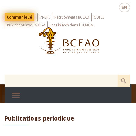
Skip
EN
to
main
Menu
Communiqué
PI-SPI
Recrutements BCEAO
COFEB
Top
content
Prix Abdoulaye FADIGA
Les FinTech dans l'UEMOA
Publications periodique