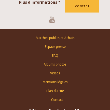
Plus d'informations ?
CONTACT
Youtube
Footer
Marchés publics et Achats
menu
Espace presse
FAQ
Albums photos
Vidéos
Mentions légales
Plan du site
Contact