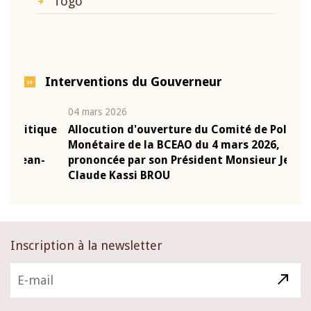
Togo
Interventions du Gouverneur
04 mars 2026
22 ju
que
Allocution d'ouverture du Comité de Politique
Mot 
Monétaire de la BCEAO du 4 mars 2026,
Kass
-
prononcée par son Président Monsieur Jean-
prés
Claude Kassi BROU
BCE
Inscription à la newsletter