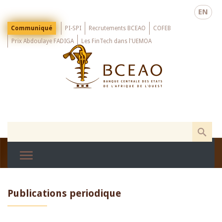
Skip
EN
to
main
Menu
Communiqué
PI-SPI
Recrutements BCEAO
COFEB
Top
content
Prix Abdoulaye FADIGA
Les FinTech dans l'UEMOA
Publications periodique