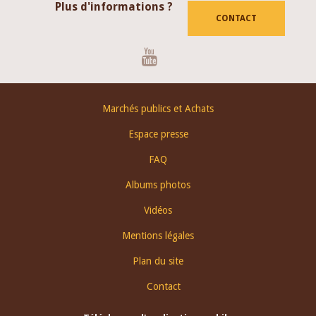
Plus d'informations ?
CONTACT
Youtube
Footer
Marchés publics et Achats
menu
Espace presse
FAQ
Albums photos
Vidéos
Mentions légales
Plan du site
Contact