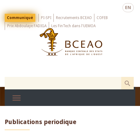
Skip
EN
to
main
Menu
Communiqué
PI-SPI
Recrutements BCEAO
COFEB
Top
content
Prix Abdoulaye FADIGA
Les FinTech dans l'UEMOA
Publications periodique