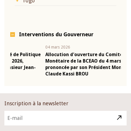
Togo
Interventions du Gouverneur
04 mars 2026
22 ju
que
Allocution d'ouverture du Comité de Politique
Mot 
Monétaire de la BCEAO du 4 mars 2026,
Kass
-
prononcée par son Président Monsieur Jean-
prés
Claude Kassi BROU
BCE
Inscription à la newsletter