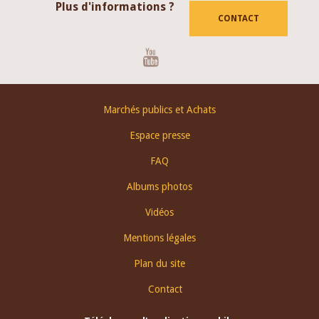
Plus d'informations ?
CONTACT
Youtube
Footer
Marchés publics et Achats
menu
Espace presse
FAQ
Albums photos
Vidéos
Mentions légales
Plan du site
Contact