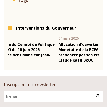
Togo
Interventions du Gouverneur
04 mars 2026
22 j
ique
Allocution d'ouverture du Comité de Politique
Mot
Monétaire de la BCEAO du 4 mars 2026,
Kas
n-
prononcée par son Président Monsieur Jean-
pré
Claude Kassi BROU
BC
Inscription à la newsletter