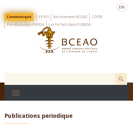
Skip
EN
to
main
Menu
Communiqué
PI-SPI
Recrutements BCEAO
COFEB
Top
content
Prix Abdoulaye FADIGA
Les FinTech dans l'UEMOA
Publications periodique