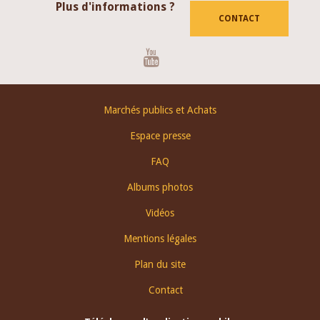
Plus d'informations ?
CONTACT
Youtube
Footer
Marchés publics et Achats
menu
Espace presse
FAQ
Albums photos
Vidéos
Mentions légales
Plan du site
Contact