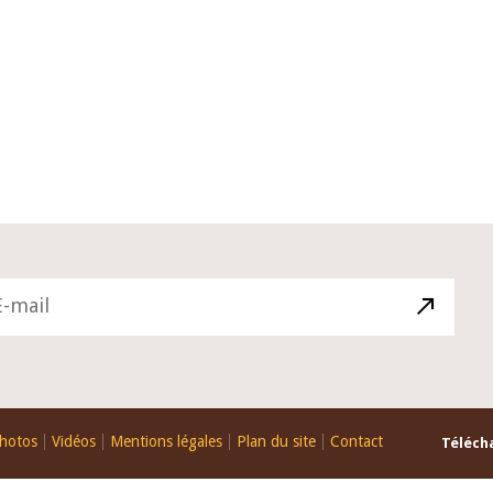
10 juin 2026
du Gouverneur Jean-
Allocution d'ouverture du Comité
U lors de la cérémonie
Politique Monétaire de la BCEAO d
du rapport annuel 2025
juin 2026, prononcée par son Prés
Monsieur Jean-Claude Kassi BROU
hotos
Vidéos
Mentions légales
Plan du site
Contact
Télécha