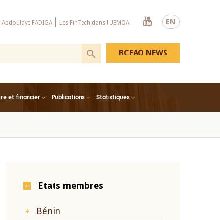
Youtube
EN
x Abdoulaye FADIGA
Les FinTech dans l'UEMOA
BCEAO NEWS
e et financier
Publications
Statistiques
Etats membres
Bénin