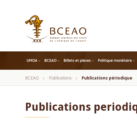
Skip
to
main
content
UMOA
BCEAO
Billets et pièces
Politique monétaire
Fil
BCEAO
Publications
Publications périodique
d'Ariane
Publications periodi