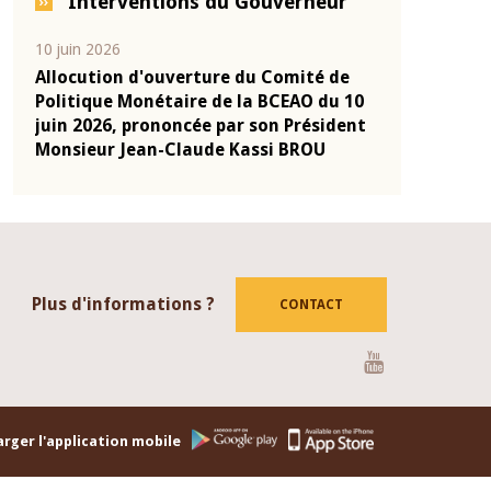
Interventions du Gouverneur
04 mars 2026
22 juillet 202
 de
Allocution d'ouverture du Comité de
Mot introd
u 10
Politique Monétaire de la BCEAO du 4
Claude Kas
ident
mars 2026, prononcée par son Président
de présent
Monsieur Jean-Claude Kassi BROU
de la BCEA
Plus d'informations ?
CONTACT
Youtube
rger l'application mobile