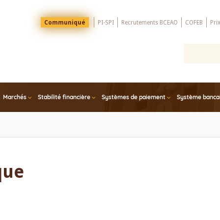
Menu
Communiqué
PI-SPI
Recrutements BCEAO
COFEB
Pri
Top
Marchés
Stabilité financière
Systèmes de paiement
Système bancair
que