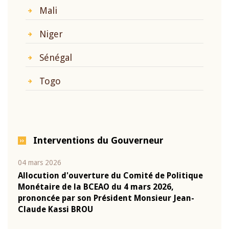
Mali
Niger
Sénégal
Togo
Interventions du Gouverneur
04 mars 2026
22 ju
que
Allocution d'ouverture du Comité de Politique
Mot 
Monétaire de la BCEAO du 4 mars 2026,
Kass
-
prononcée par son Président Monsieur Jean-
prés
Claude Kassi BROU
BCE