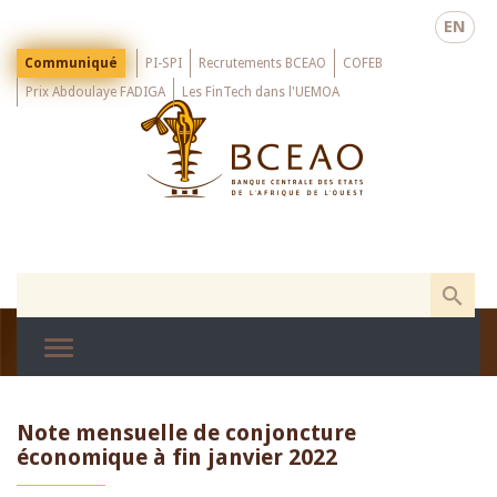
Skip
EN
to
main
Menu
Communiqué
PI-SPI
Recrutements BCEAO
COFEB
Top
content
Prix Abdoulaye FADIGA
Les FinTech dans l'UEMOA
Note mensuelle de conjoncture
économique à fin janvier 2022