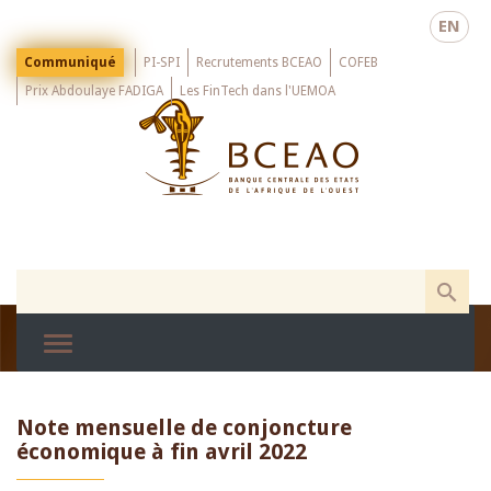
Skip
EN
to
main
Menu
Communiqué
PI-SPI
Recrutements BCEAO
COFEB
Top
content
Prix Abdoulaye FADIGA
Les FinTech dans l'UEMOA
Note mensuelle de conjoncture
économique à fin avril 2022