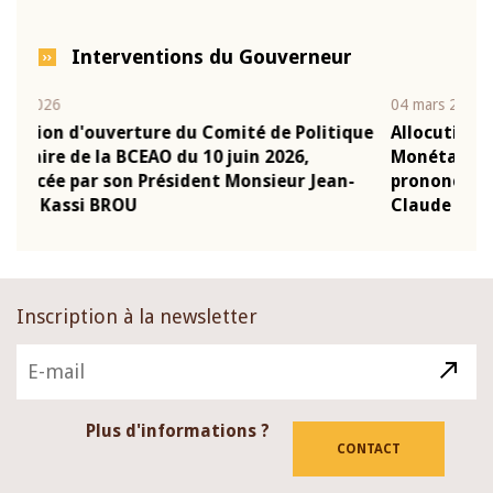
Interventions du Gouverneur
04 mars 2026
22 j
ique
Allocution d'ouverture du Comité de Politique
Mot
Monétaire de la BCEAO du 4 mars 2026,
Kas
n-
prononcée par son Président Monsieur Jean-
pré
Claude Kassi BROU
BC
Inscription à la newsletter
Plus d'informations ?
CONTACT