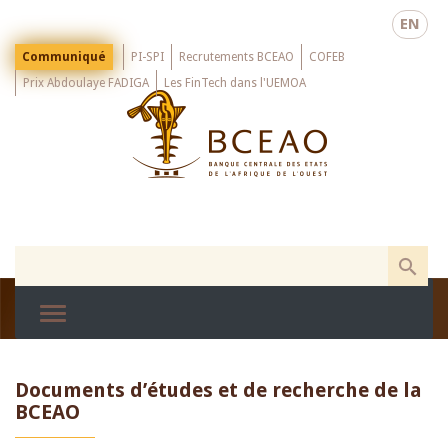
Skip
EN
to
main
Menu
Communiqué
PI-SPI
Recrutements BCEAO
COFEB
Top
content
Prix Abdoulaye FADIGA
Les FinTech dans l'UEMOA
Documents d’études et de recherche de la
BCEAO