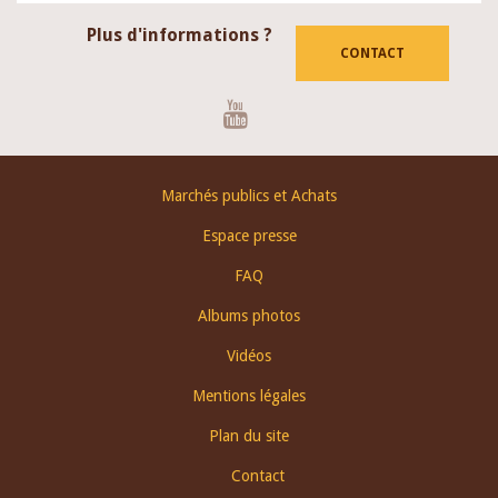
Plus d'informations ?
CONTACT
Youtube
Footer
Marchés publics et Achats
menu
Espace presse
FAQ
Albums photos
Vidéos
Mentions légales
Plan du site
Contact