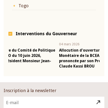
Togo
Interventions du Gouverneur
04 mars 2026
22 j
ique
Allocution d'ouverture du Comité de Politique
Mot
Monétaire de la BCEAO du 4 mars 2026,
Kas
n-
prononcée par son Président Monsieur Jean-
pré
Claude Kassi BROU
BC
Inscription à la newsletter