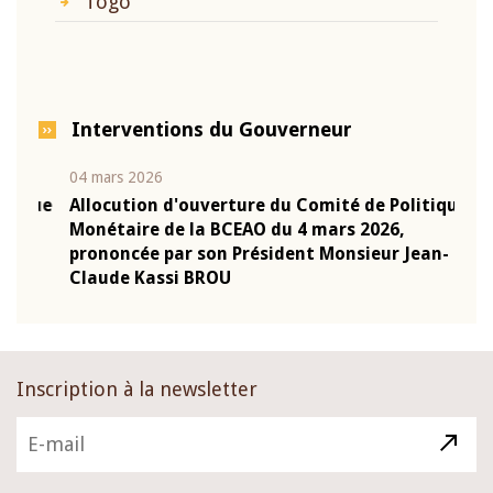
Togo
Interventions du Gouverneur
04 mars 2026
22 ju
que
Allocution d'ouverture du Comité de Politique
Mot 
Monétaire de la BCEAO du 4 mars 2026,
Kass
-
prononcée par son Président Monsieur Jean-
prés
Claude Kassi BROU
BCE
Inscription à la newsletter