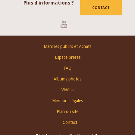
Plus d'informations ?
CONTACT
Youtube
Footer
Marchés publics et Achats
menu
Espace presse
FAQ
Albums photos
Vidéos
Mentions légales
Plan du site
Contact