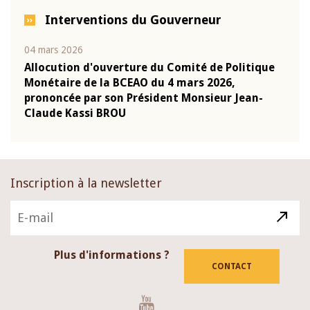
Interventions du Gouverneur
04 mars 2026
22 ju
que
Allocution d'ouverture du Comité de Politique
Mot 
Monétaire de la BCEAO du 4 mars 2026,
Kass
-
prononcée par son Président Monsieur Jean-
prés
Claude Kassi BROU
BCE
Inscription à la newsletter
Plus d'informations ?
CONTACT
Youtube