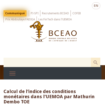
Skip
EN
to
main
Menu
Communiqué
PI-SPI
Recrutements BCEAO
COFEB
Top
content
Prix Abdoulaye FADIGA
Les FinTech dans l'UEMOA
Calcul de l’indice des conditions
monétaires dans l’UEMOA par Mathurin
Dembo TOE