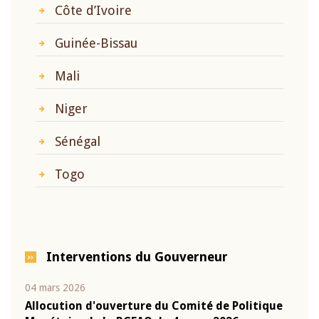
Côte d’Ivoire
Guinée-Bissau
Mali
Niger
Sénégal
Togo
Interventions du Gouverneur
04 mars 2026
22 ju
que
Allocution d'ouverture du Comité de Politique
Mot 