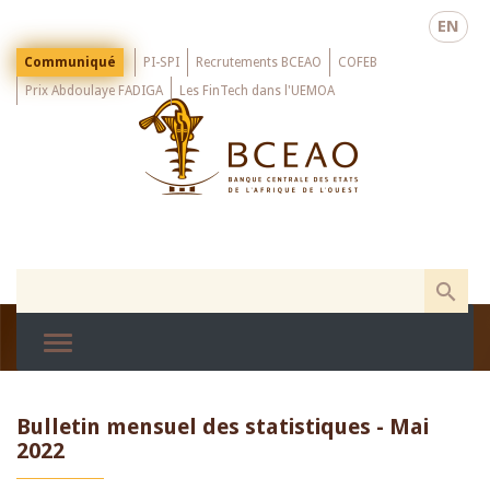
Skip
EN
to
main
Menu
Communiqué
PI-SPI
Recrutements BCEAO
COFEB
Top
content
Prix Abdoulaye FADIGA
Les FinTech dans l'UEMOA
Bulletin mensuel des statistiques - Mai
2022