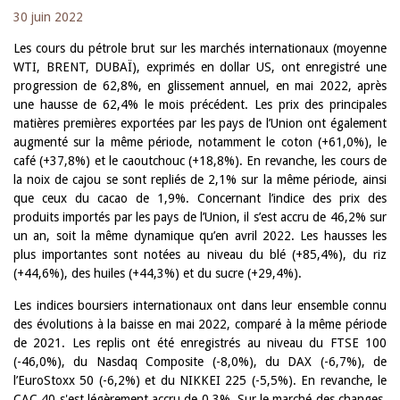
30 juin 2022
Les cours du pétrole brut sur les marchés internationaux (moyenne
WTI, BRENT, DUBAÏ), exprimés en dollar US, ont enregistré une
progression de 62,8%, en glissement annuel, en mai 2022, après
une hausse de 62,4% le mois précédent. Les prix des principales
matières premières exportées par les pays de l’Union ont également
augmenté sur la même période, notamment le coton (+61,0%), le
café (+37,8%) et le caoutchouc (+18,8%). En revanche, les cours de
la noix de cajou se sont repliés de 2,1% sur la même période, ainsi
que ceux du cacao de 1,9%. Concernant l’indice des prix des
produits importés par les pays de l’Union, il s’est accru de 46,2% sur
un an, soit la même dynamique qu’en avril 2022. Les hausses les
plus importantes sont notées au niveau du blé (+85,4%), du riz
(+44,6%), des huiles (+44,3%) et du sucre (+29,4%).
Les indices boursiers internationaux ont dans leur ensemble connu
des évolutions à la baisse en mai 2022, comparé à la même période
de 2021. Les replis ont été enregistrés au niveau du FTSE 100
(-46,0%), du Nasdaq Composite (-8,0%), du DAX (-6,7%), de
l’EuroStoxx 50 (-6,2%) et du NIKKEI 225 (-5,5%). En revanche, le
CAC 40 s'est légèrement accru de 0,3%. Sur le marché des changes,