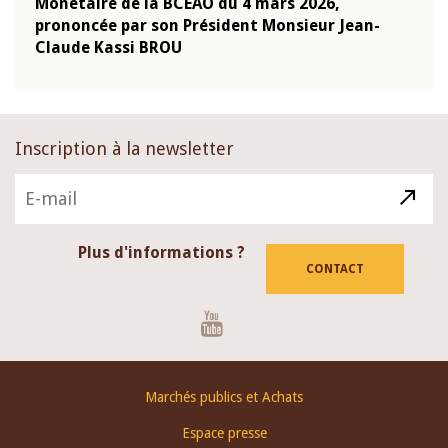
Monétaire de la BCEAO du 4 mars 2026,
Kass
-
prononcée par son Président Monsieur Jean-
prés
Claude Kassi BROU
BCE
Inscription à la newsletter
Plus d'informations ?
CONTACT
Youtube
Footer
Marchés publics et Achats
menu
Espace presse