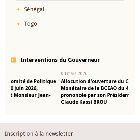
Sénégal
Togo
Interventions du Gouverneur
04 mars 2026
22 ju
que
Allocution d'ouverture du Comité de Politique
Mot
Monétaire de la BCEAO du 4 mars 2026,
Kas
-
prononcée par son Président Monsieur Jean-
pré
Claude Kassi BROU
BCE
Inscription à la newsletter