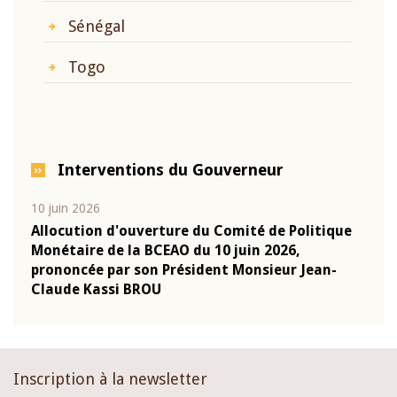
Sénégal
Togo
Interventions du Gouverneur
10 juin 2026
04 m
e
Allocution d'ouverture du Comité de Politique
Allo
Monétaire de la BCEAO du 10 juin 2026,
Moné
prononcée par son Président Monsieur Jean-
pron
Claude Kassi BROU
Clau
Inscription à la newsletter