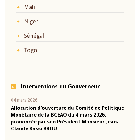
Mali
Niger
Sénégal
Togo
Interventions du Gouverneur
04 mars 2026
22 ju
que
Allocution d'ouverture du Comité de Politique
Mot 
Monétaire de la BCEAO du 4 mars 2026,
Kass
-
prononcée par son Président Monsieur Jean-
prés
Claude Kassi BROU
BCE