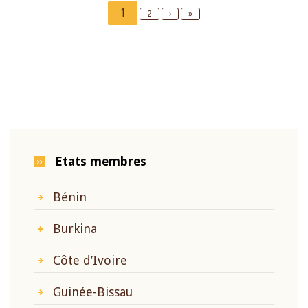
Pagination
Current
1
Page
2
Next
›
Last
»
page
page
page
Etats membres
Bénin
Burkina
Côte d’Ivoire
Guinée-Bissau