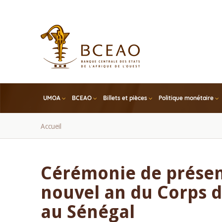
Skip
to
main
content
UMOA
BCEAO
Billets et pièces
Politique monétaire
Fil
Accueil
d'Ariane
Cérémonie de présen
nouvel an du Corps 
au Sénégal