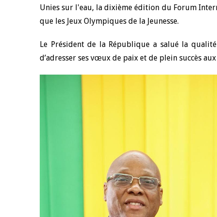
Unies sur l'eau, la dixième édition du Forum Intern
que les Jeux Olympiques de la Jeunesse.
4 mars 2026
22 juillet 2026
llocution d'ouverture du Comité de
Mot introductif d
Le Président de la République a salué la qualité
olitique Monétaire de la BCEAO du 4
Claude Kassi BROU 
ars 2026, prononcée par son Président
de présentation du
d’adresser ses vœux de paix et de plein succès a
onsieur Jean-Claude Kassi BROU
de la BCEAO