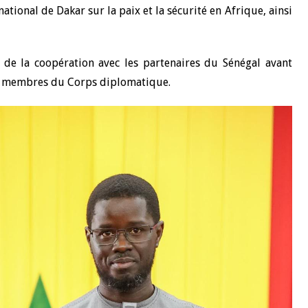
ational de Dakar sur la paix et la sécurité en Afrique, ainsi
10 juin 2026
u Gouverneur Jean-
Allocution d'ouverture du Comité d
 de la coopération avec les partenaires du Sénégal avant
lors de la cérémonie
Politique Monétaire de la BCEAO du
 rapport annuel 2025
juin 2026, prononcée par son Présid
ux membres du Corps diplomatique.
Monsieur Jean-Claude Kassi BROU