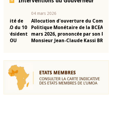
Interventions du Gouverneur
04 mars 2026
22 juillet 2026
e
Allocution d'ouverture du Comité de
Mot introduc
 10
Politique Monétaire de la BCEAO du 4
Claude Kassi
ent
mars 2026, prononcée par son Président
de présentat
Monsieur Jean-Claude Kassi BROU
de la BCEAO