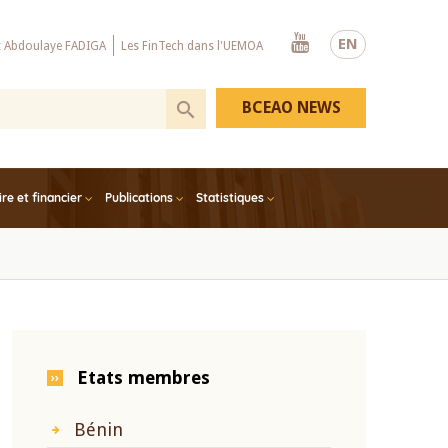
Youtube
EN
x Abdoulaye FADIGA
Les FinTech dans l'UEMOA
BCEAO NEWS
e et financier
Publications
Statistiques
Etats membres
Bénin