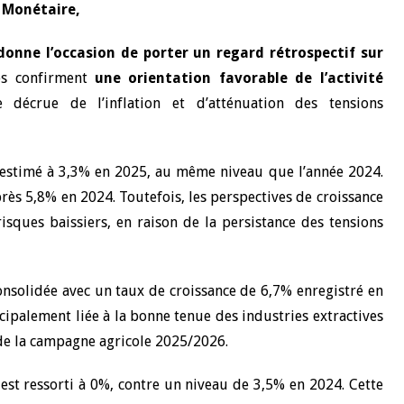
e Monétaire,
10 juin 2026
donne l’occasion de porter un regard rétrospectif sur
u Gouverneur Jean-
Allocution d'ouverture du Comité d
les confirment
une orientation favorable de l’activité
lors de la cérémonie
Politique Monétaire de la BCEAO du
décrue de l’inflation et d’atténuation des tensions
 rapport annuel 2025
juin 2026, prononcée par son Présid
Monsieur Jean-Claude Kassi BROU
 estimé à 3,3% en 2025, au même niveau que l’année 2024.
près 5,8% en 2024. Toutefois, les perspectives de croissance
ques baissiers, en raison de la persistance des tensions
consolidée avec un taux de croissance de 6,7% enregistré en
cipalement liée à la bonne tenue des industries extractives
s de la campagne agricole 2025/2026.
 est ressorti à 0%, contre un niveau de 3,5% en 2024. Cette