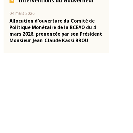
Interventions du Gouverneur
04 mars 2026
22 juillet 2026
e
Allocution d'ouverture du Comité de
Mot introduc
 10
Politique Monétaire de la BCEAO du 4
Claude Kassi
ent
mars 2026, prononcée par son Président
de présentat
Monsieur Jean-Claude Kassi BROU
de la BCEAO