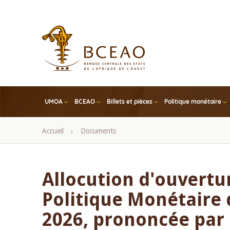
Skip
to
main
content
UMOA
BCEAO
Billets et pièces
Politique monétaire
Fil
Accueil
Documents
d'Ariane
Allocution d'ouvertu
Politique Monétaire 
2026, prononcée par