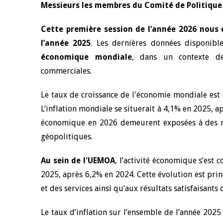
Messieurs les membres du Comité de Politiqu
4 mars 2026
22 juillet 2026
Cette première session de l’année 2026 nous 
llocution d'ouverture du Comité de
Mot introductif d
l’année 2025
. Les dernières données disponib
olitique Monétaire de la BCEAO du 4
Claude Kassi BROU 
ars 2026, prononcée par son Président
économique mondiale
, dans un contexte de 
de présentation du
onsieur Jean-Claude Kassi BROU
de la BCEAO
commerciales.
Le taux de croissance de l'économie mondiale est
L’inflation mondiale se situerait à 4,1% en 2025, a
économique en 2026 demeurent exposées à des ris
géopolitiques.
Au sein de l'UEMOA
, l’activité économique s’est 
2025, après 6,2% en 2024. Cette évolution est prin
et des services ainsi qu’aux résultats satisfaisant
Le taux d’inflation sur l’ensemble de l’année 2025