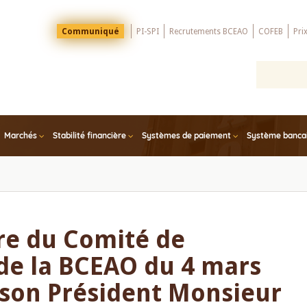
Menu
Communiqué
PI-SPI
Recrutements BCEAO
COFEB
Pri
Top
Marchés
Stabilité financière
Systèmes de paiement
Système bancair
re du Comité de
de la BCEAO du 4 mars
 son Président Monsieur