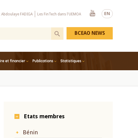
Youtube
EN
x Abdoulaye FADIGA
Les FinTech dans l'UEMOA
BCEAO NEWS
e et financier
Publications
Statistiques
Etats membres
Bénin