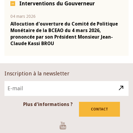
Interventions du Gouverneur
04 mars 2026
22 ju
que
Allocution d'ouverture du Comité de Politique
Mot 
Monétaire de la BCEAO du 4 mars 2026,
Kass
-
prononcée par son Président Monsieur Jean-
prés
Claude Kassi BROU
BCE
Inscription à la newsletter
Plus d'informations ?
CONTACT
Youtube