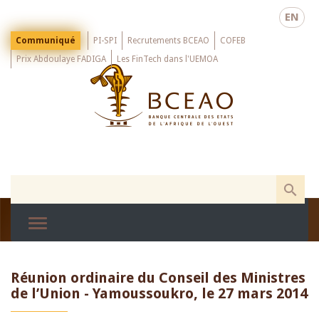
Skip
EN
to
main
Menu
Communiqué
PI-SPI
Recrutements BCEAO
COFEB
Top
content
Prix Abdoulaye FADIGA
Les FinTech dans l'UEMOA
Réunion ordinaire du Conseil des Ministres
de l’Union - Yamoussoukro, le 27 mars 2014