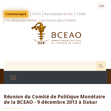
Skip
EN
to
main
Menu
Communiqué
PI-SPI
Recrutements BCEAO
COFEB
Top
content
Prix Abdoulaye FADIGA
Les FinTech dans l'UEMOA
Réunion du Comité de Politique Monétaire
de la BCEAO - 9 décembre 2013 à Dakar