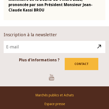
-
prononcée par son Président Monsieur Jean-
prés
Claude Kassi BROU
BCE
Inscription à la newsletter
Plus d'informations ?
CONTACT
Youtube
Footer
Marchés publics et Achats
menu
Espace presse