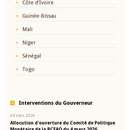
Côte d’Ivoire
Guinée-Bissau
Mali
Niger
Sénégal
Togo
Interventions du Gouverneur
04 mars 2026
22 ju
que
Allocution d'ouverture du Comité de Politique
Mot 
Monétaire de la BCEAO du 4 mars 2026,
Kass