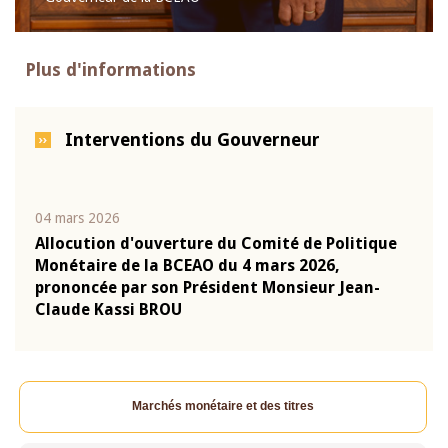
Plus d'informations
Interventions du Gouverneur
04 mars 2026
22 ju
que
Allocution d'ouverture du Comité de Politique
Mot 
Monétaire de la BCEAO du 4 mars 2026,
Kass
-
prononcée par son Président Monsieur Jean-
prés
Claude Kassi BROU
BCE
Marchés monétaire et des titres