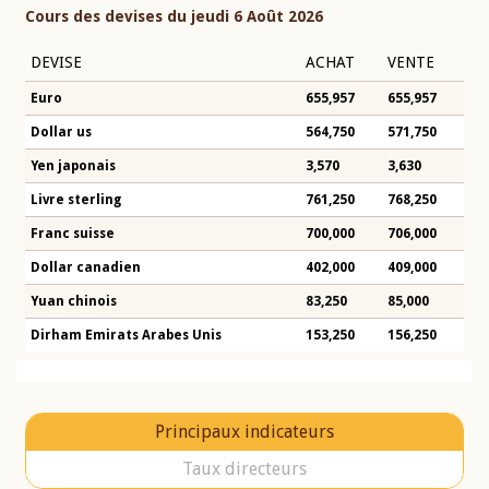
Cours des devises du jeudi 6 Août 2026
DEVISE
ACHAT
VENTE
Euro
655,957
655,957
Dollar us
564,750
571,750
Yen japonais
3,570
3,630
Livre sterling
761,250
768,250
Franc suisse
700,000
706,000
Dollar canadien
402,000
409,000
Yuan chinois
83,250
85,000
Dirham Emirats Arabes Unis
153,250
156,250
Principaux indicateurs
Taux directeurs