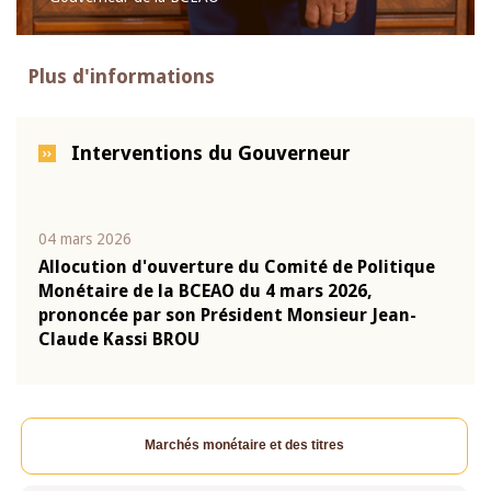
Plus d'informations
Interventions du Gouverneur
04 mars 2026
22 ju
que
Allocution d'ouverture du Comité de Politique
Mot 
Monétaire de la BCEAO du 4 mars 2026,
Kass
-
prononcée par son Président Monsieur Jean-
prés
Claude Kassi BROU
BCE
Marchés monétaire et des titres