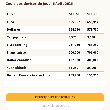
Cours des devises du jeudi 6 Août 2026
DEVISE
ACHAT
VENTE
Euro
655,957
655,957
Dollar us
564,750
571,750
Yen japonais
3,570
3,630
Livre sterling
761,250
768,250
Franc suisse
700,000
706,000
Dollar canadien
402,000
409,000
Yuan chinois
83,250
85,000
Dirham Emirats Arabes Unis
153,250
156,250
Principaux indicateurs
Taux directeurs