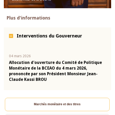
Plus d'informations
Interventions du Gouverneur
04 mars 2026
22 ju
que
Allocution d'ouverture du Comité de Politique
Mot 
Monétaire de la BCEAO du 4 mars 2026,
Kass
-
prononcée par son Président Monsieur Jean-
prés
Claude Kassi BROU
BCE
Marchés monétaire et des titres