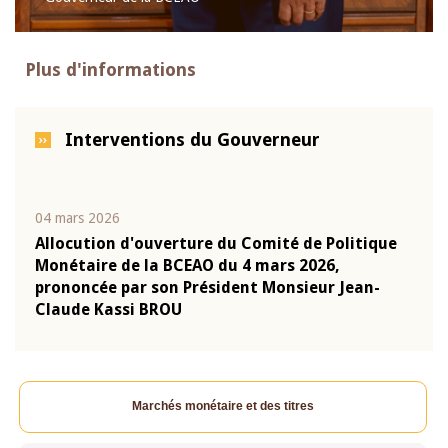
Plus d'informations
Interventions du Gouverneur
04 mars 2026
22 ju
que
Allocution d'ouverture du Comité de Politique
Mot 
Monétaire de la BCEAO du 4 mars 2026,
Kass
-
prononcée par son Président Monsieur Jean-
prés
Claude Kassi BROU
BCE
Marchés monétaire et des titres