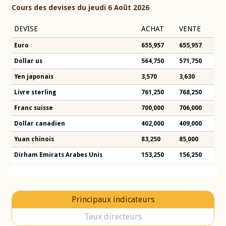
Cours des devises du jeudi 6 Août 2026
DEVISE
ACHAT
VENTE
Euro
655,957
655,957
Dollar us
564,750
571,750
Yen japonais
3,570
3,630
Livre sterling
761,250
768,250
Franc suisse
700,000
706,000
Dollar canadien
402,000
409,000
Yuan chinois
83,250
85,000
Dirham Emirats Arabes Unis
153,250
156,250
Principaux indicateurs
Taux directeurs