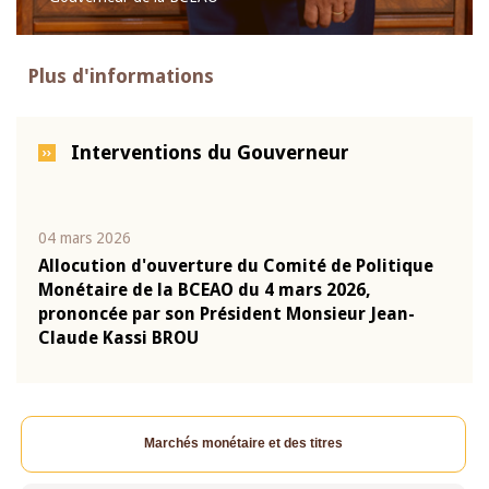
Plus d'informations
Interventions du Gouverneur
04 mars 2026
22 ju
que
Allocution d'ouverture du Comité de Politique
Mot 
Monétaire de la BCEAO du 4 mars 2026,
Kass
-
prononcée par son Président Monsieur Jean-
prés
Claude Kassi BROU
BCE
Marchés monétaire et des titres