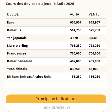
Cours des devises du jeudi 6 Août 2026
DEVISE
ACHAT
VENTE
Euro
655,957
655,957
Dollar us
564,750
571,750
Yen japonais
3,570
3,630
Livre sterling
761,250
768,250
Franc suisse
700,000
706,000
Dollar canadien
402,000
409,000
Yuan chinois
83,250
85,000
Dirham Emirats Arabes Unis
153,250
156,250
Principaux indicateurs
Taux directeurs