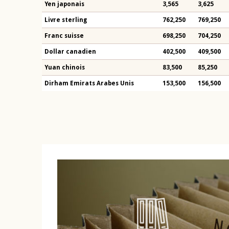
Yen japonais
3,565
3,625
Livre sterling
762,250
769,250
Franc suisse
698,250
704,250
Dollar canadien
402,500
409,500
Yuan chinois
83,500
85,250
Dirham Emirats Arabes Unis
153,500
156,500