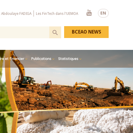
Youtube
EN
x Abdoulaye FADIGA
Les FinTech dans l'UEMOA
BCEAO NEWS
e et financier
Publications
Statistiques