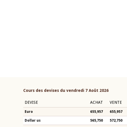
22 juillet 2026
ouverture du Comité de
Mot introductif du Gouvern
étaire de la BCEAO du 4 mars
Claude Kassi BROU lors de l
ée par son Président
présentation du rapport ann
n-Claude Kassi BROU
BCEAO
Cours des devises du vendredi 7 Août 2026
DEVISE
ACHAT
VENTE
Euro
655,957
655,957
Dollar us
565,750
572,750