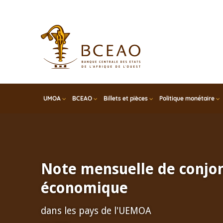
Skip
to
main
content
UMOA
BCEAO
Billets et pièces
Politique monétaire
Note mensuelle de conjo
économique
dans les pays de l'UEMOA