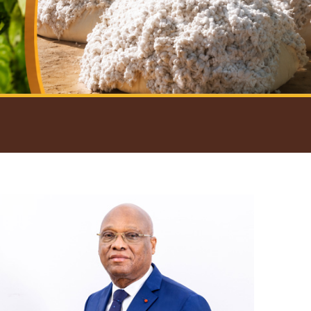
introductif du Gouverneur
Open
configuration
options