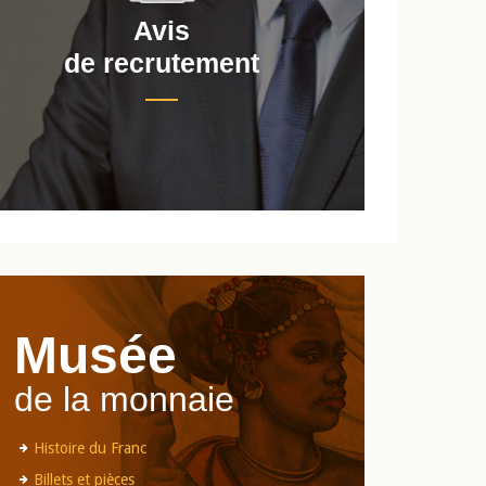
Avis
de recrutement
d
Musée
de la monnaie
Histoire du Franc
Billets et pièces