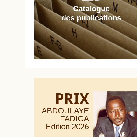
Catalogue
nt
des publications
PRIX
ABDOULAYE
FADIGA
Edition 20
26