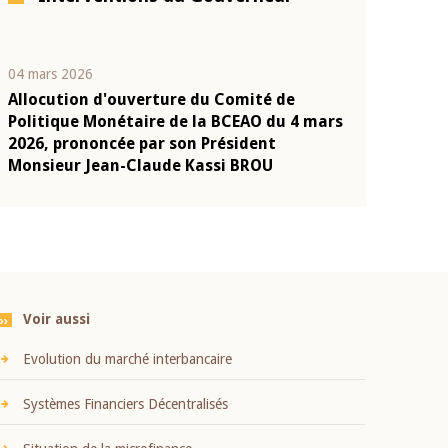
04 mars 2026
22 juillet 2026
Allocution d'ouverture du Comité de
Mot introduc
n
Politique Monétaire de la BCEAO du 4 mars
Claude Kassi
2026, prononcée par son Président
présentation
Monsieur Jean-Claude Kassi BROU
BCEAO
Voir aussi
Evolution du marché interbancaire
Systèmes Financiers Décentralisés