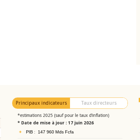
10 juin 2026
eur Jean-
Allocution d'ouverture du Comité de
a cérémonie de
Politique Monétaire de la BCEAO du 10 jui
uel 2025 de la
2026, prononcée par son Président
Monsieur Jean-Claude Kassi BROU
Principaux indicateurs
Taux directeurs
*estimations 2025 (sauf pour le taux d’inflation)
* Date de mise à jour : 17 juin 2026
PIB : 147 960 Mds Fcfa