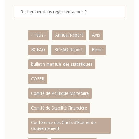
- Tous -
Annual Report
Avis
BCEAO
BCEAO Report
Bénin
bulletin mensuel des statistiques
COFEB
Comité de Politique Monétaire
Comité de Stabilité Financière
Conférence des Chefs d’Etat et de
Gouvernement