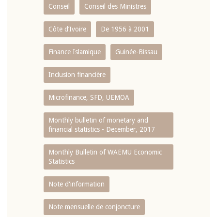
Conseil
Conseil des Ministres
Côte d’Ivoire
De 1956 à 2001
Finance Islamique
Guinée-Bissau
Inclusion financière
Microfinance, SFD, UEMOA
Monthly bulletin of monetary and
financial statistics - December, 2017
Monthly Bulletin of WAEMU Economic
Statistics
Note d'information
Note mensuelle de conjoncture