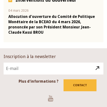
Interventions du Gouverneur
04 mars 2026
22 ju
que
Allocution d'ouverture du Comité de Politique
Mot 
Monétaire de la BCEAO du 4 mars 2026,
Kass
-
prononcée par son Président Monsieur Jean-
prés
Claude Kassi BROU
BCE
Inscription à la newsletter
Plus d'informations ?
CONTACT
Youtube