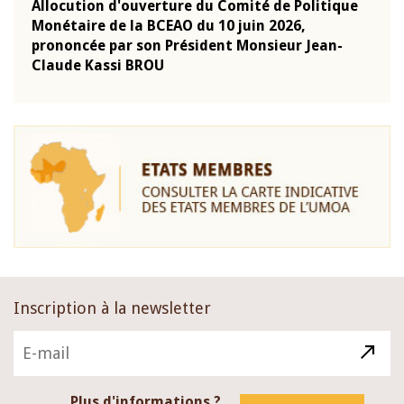
e
Allocution d'ouverture du Comité de Politique
Allo
Monétaire de la BCEAO du 10 juin 2026,
Moné
prononcée par son Président Monsieur Jean-
pron
Claude Kassi BROU
Clau
Inscription à la newsletter
Plus d'informations ?