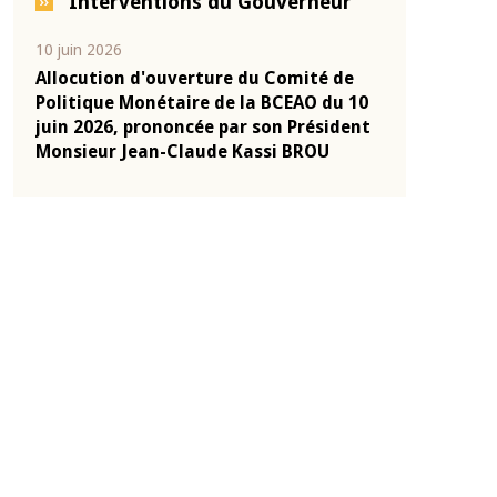
Interventions du Gouverneur
04 mars 2026
22 juillet 2026
e
Allocution d'ouverture du Comité de
Mot introduc
 10
Politique Monétaire de la BCEAO du 4
Claude Kassi
ent
mars 2026, prononcée par son Président
de présentat
Monsieur Jean-Claude Kassi BROU
de la BCEAO