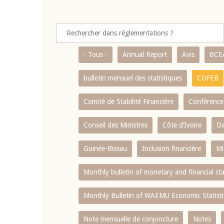
- Tous -
Annual Report
Avis
BCE
bulletin mensuel des statistiques
COFEB
Comité de Stabilité Financière
Conférence
Conseil des Ministres
Côte d’Ivoire
De
Guinée-Bissau
Inclusion financière
Mi
Monthly bulletin of monetary and financial st
Monthly Bulletin of WAEMU Economic Statisti
Note mensuelle de conjoncture
Notes