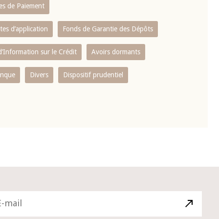
es de Paiement
tes d’application
Fonds de Garantie des Dépôts
’Information sur le Crédit
Avoirs dormants
anque
Divers
Dispositif prudentiel