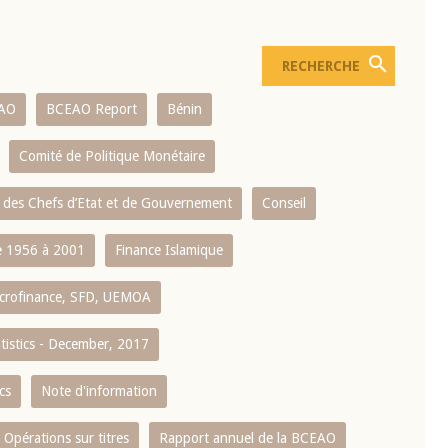
AO
BCEAO Report
Bénin
Comité de Politique Monétaire
 des Chefs d’Etat et de Gouvernement
Conseil
 1956 à 2001
Finance Islamique
crofinance, SFD, UEMOA
atistics - December, 2017
cs
Note d'information
Opérations sur titres
Rapport annuel de la BCEAO