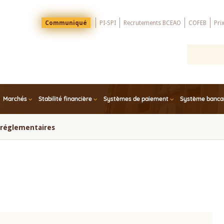
Menu
Communiqué
PI-SPI
Recrutements BCEAO
COFEB
Pri
Top
Marchés
Stabilité financière
Systèmes de paiement
Système bancair
s réglementaires