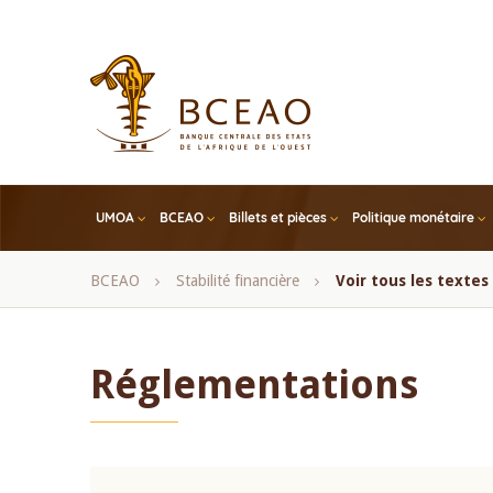
Skip
to
main
content
UMOA
BCEAO
Billets et pièces
Politique monétaire
Fil
BCEAO
Stabilité financière
Voir tous les texte
d'Ariane
Réglementations