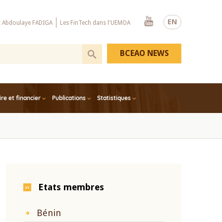
Youtube
EN
x Abdoulaye FADIGA
Les FinTech dans l'UEMOA
BCEAO NEWS
e et financier
Publications
Statistiques
Etats membres
Bénin