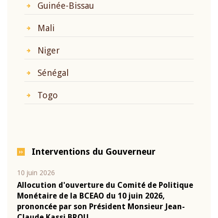
Guinée-Bissau
Mali
Niger
Sénégal
Togo
Interventions du Gouverneur
10 juin 2026
04 m
e
Allocution d'ouverture du Comité de Politique
Allo
Monétaire de la BCEAO du 10 juin 2026,
Moné
prononcée par son Président Monsieur Jean-
pron
Claude Kassi BROU
Clau