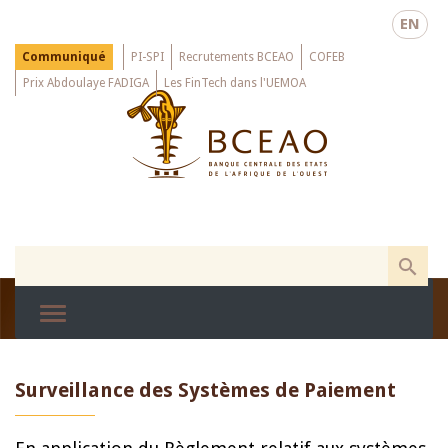
Skip
EN
to
main
Menu
Communiqué
PI-SPI
Recrutements BCEAO
COFEB
Top
content
Prix Abdoulaye FADIGA
Les FinTech dans l'UEMOA
Surveillance des Systèmes de Paiement