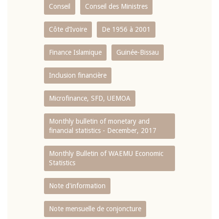
Conseil
Conseil des Ministres
Côte d’Ivoire
De 1956 à 2001
Finance Islamique
Guinée-Bissau
Inclusion financière
Microfinance, SFD, UEMOA
Monthly bulletin of monetary and
financial statistics - December, 2017
Monthly Bulletin of WAEMU Economic
Statistics
Note d'information
Note mensuelle de conjoncture