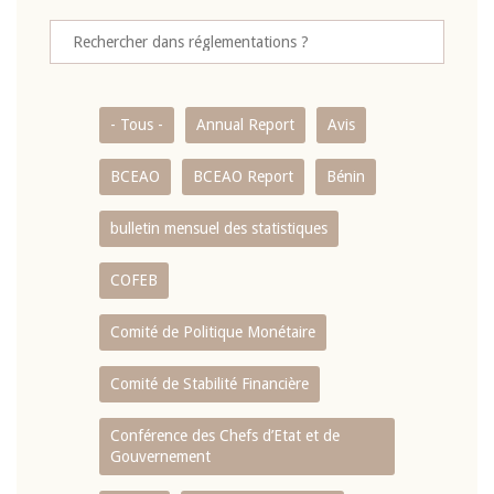
- Tous -
Annual Report
Avis
BCEAO
BCEAO Report
Bénin
bulletin mensuel des statistiques
COFEB
Comité de Politique Monétaire
Comité de Stabilité Financière
Conférence des Chefs d’Etat et de
Gouvernement