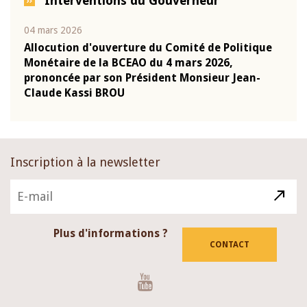
Interventions du Gouverneur
04 mars 2026
22 ju
que
Allocution d'ouverture du Comité de Politique
Mot 
Monétaire de la BCEAO du 4 mars 2026,
Kass
-
prononcée par son Président Monsieur Jean-
prés
Claude Kassi BROU
BCE
Inscription à la newsletter
Plus d'informations ?
CONTACT
Youtube