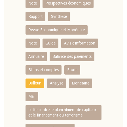
Note
Perspectives économiques
Rapport
Synthése
Revue Economique et Monétaire
Note
Guide
Avis d’information
Annuaire
Balance des paiements
Bilans et comptes
Etude
Bulletin
Analyse
Monétaire
Mali
Lutte contre le blanchiment de capitaux
et le financement du terrorisme