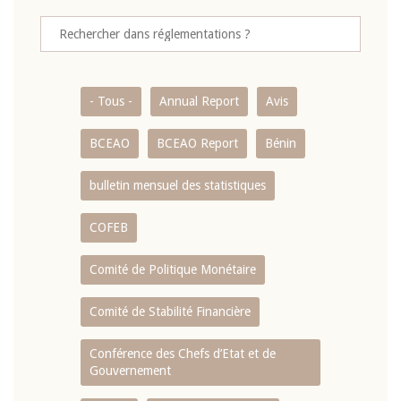
- Tous -
Annual Report
Avis
BCEAO
BCEAO Report
Bénin
bulletin mensuel des statistiques
COFEB
Comité de Politique Monétaire
Comité de Stabilité Financière
Conférence des Chefs d’Etat et de
Gouvernement