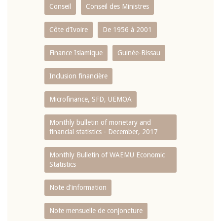
Conseil
Conseil des Ministres
Côte d’Ivoire
De 1956 à 2001
Finance Islamique
Guinée-Bissau
Inclusion financière
Microfinance, SFD, UEMOA
Monthly bulletin of monetary and
financial statistics - December, 2017
Monthly Bulletin of WAEMU Economic
Statistics
Note d'information
Note mensuelle de conjoncture