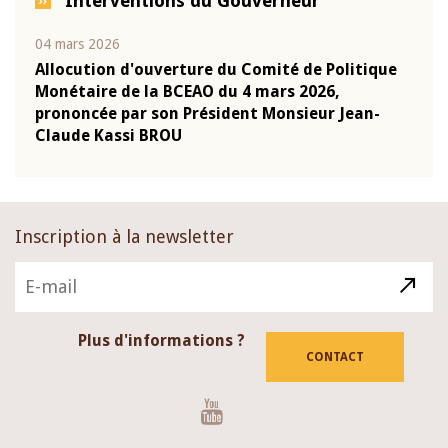
Interventions du Gouverneur
04 mars 2026
22 ju
que
Allocution d'ouverture du Comité de Politique
Mot 
Monétaire de la BCEAO du 4 mars 2026,
Kass
-
prononcée par son Président Monsieur Jean-
prés
Claude Kassi BROU
BCE
Inscription à la newsletter
Plus d'informations ?
CONTACT
Youtube